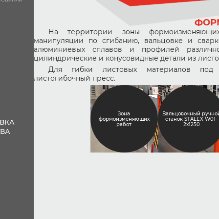
ФОР
На территории зоны формоизменяющих
манипуляции по сгибанию, вальцовке и сварк
алюминиевых сплавов и профилей различног
цилиндрические и конусовидные детали из листо
Для гибки листовых материалов под 
листогибочный пресс.
Зона
Вальцовочный ручно
формоизменяющих
станок STALEX W01-
ВКА
работ
2х1250
ТВА