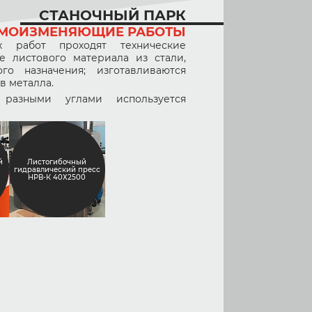
СТАНОЧНЫЙ ПАРК
МОИЗМЕНЯЮЩИЕ РАБОТЫ
 работ проходят технические
е листового материала из стали,
о назначения; изготавливаются
в металла.
разными углами используется
й
Листогибочный
гидравлический пресс
НРВ-К 40Х2500